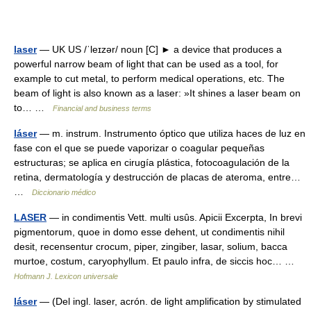
laser
— UK US /ˈleɪzər/ noun [C] ► a device that produces a
powerful narrow beam of light that can be used as a tool, for
example to cut metal, to perform medical operations, etc. The
beam of light is also known as a laser: »It shines a laser beam on
to… …
Financial and business terms
láser
— m. instrum. Instrumento óptico que utiliza haces de luz en
fase con el que se puede vaporizar o coagular pequeñas
estructuras; se aplica en cirugía plástica, fotocoagulación de la
retina, dermatología y destrucción de placas de ateroma, entre…
…
Diccionario médico
LASER
— in condimentis Vett. multi usûs. Apicii Excerpta, In brevi
pigmentorum, quoe in domo esse dehent, ut condimentis nihil
desit, recensentur crocum, piper, zingiber, lasar, solium, bacca
murtoe, costum, caryophyllum. Et paulo infra, de siccis hoc… …
Hofmann J. Lexicon universale
láser
— (Del ingl. laser, acrón. de light amplification by stimulated