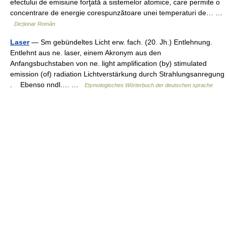
efectului de emisiune forţată a sistemelor atomice, care permite o
concentrare de energie corespunzătoare unei temperaturi de… …
Dicționar Român
Laser
— Sm gebündeltes Licht erw. fach. (20. Jh.) Entlehnung.
Entlehnt aus ne. laser, einem Akronym aus den
Anfangsbuchstaben von ne. light amplification (by) stimulated
emission (of) radiation Lichtverstärkung durch Strahlungsanregung
. Ebenso nndl.… …
Etymologisches Wörterbuch der deutschen sprache