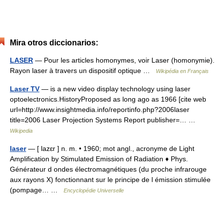
Mira otros diccionarios:
LASER
— Pour les articles homonymes, voir Laser (homonymie).
Rayon laser à travers un dispositif optique …
Wikipédia en Français
Laser TV
— is a new video display technology using laser
optoelectronics.HistoryProposed as long ago as 1966 [cite web
url=http://www.insightmedia.info/reportinfo.php?2006laser
title=2006 Laser Projection Systems Report publisher=… …
Wikipedia
laser
— [ lazɛr ] n. m. • 1960; mot angl., acronyme de Light
Amplification by Stimulated Emission of Radiation ♦ Phys.
Générateur d ondes électromagnétiques (du proche infrarouge
aux rayons X) fonctionnant sur le principe de l émission stimulée
(pompage… …
Encyclopédie Universelle